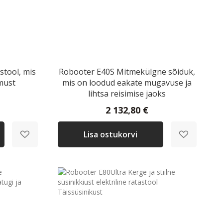
stool, mis
Robooter E40S Mitmekülgne sõiduk,
must
mis on loodud eakate mugavuse ja
lihtsa reisimise jaoks
2 132,80 €
Lisa ostukorvi