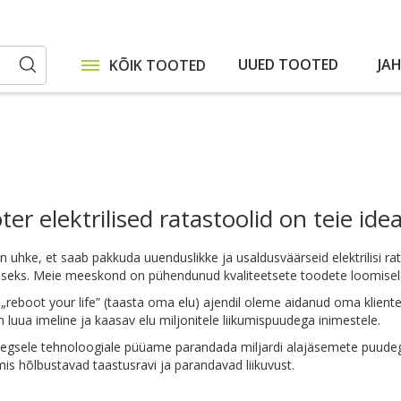
UUED TOOTED
JA
KÕIK TOOTED
Otsi
er elektrilised ratastoolid on teie ide
 uhke, et saab pakkuda uuenduslikke ja usaldusväärseid elektrilisi rat
eks. Meie meeskond on pühendunud kvaliteetsete toodete loomisele, m
reboot your life” (taasta oma elu) ajendil oleme aidanud oma kliente
 luua imeline ja kaasav elu miljonitele liikumispuudega inimestele.
egsele tehnoloogiale püüame parandada miljardi alajäsemete puudega
mis hõlbustavad taastusravi ja parandavad liikuvust.