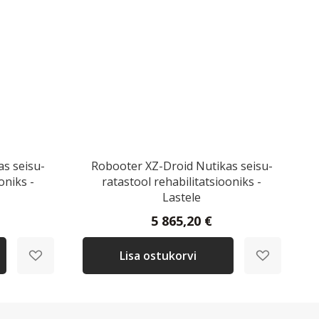
s seisu-
Robooter XZ-Droid Nutikas seisu-
oniks -
ratastool rehabilitatsiooniks -
Lastele
5 865,20 €
Lisa ostukorvi