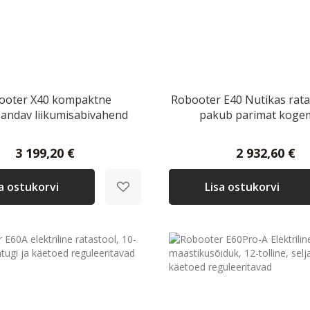
ooter X40 kompaktne
Robooter E40 Nutikas rata
andav liikumisabivahend
pakub parimat koge
3 199,20 €
2 932,60 €
sa ostukorvi
Lisa ostukorvi