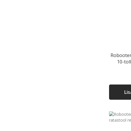
Robooter 
10-tol
Li