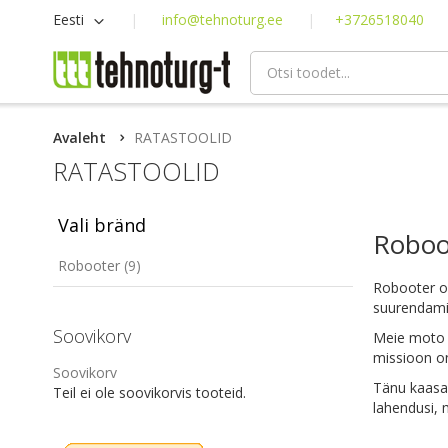
Skip
Keel
Eesti
info@tehnoturg.ee
+3726518040
to
Content
Avaleht
RATASTOOLID
RATASTOOLID
Vali bränd
Roboot
item
Robooter
9
Robooter on
suurendamis
Soovikorv
Meie moto „
missioon on
Soovikorv
Tänu kaasa
Teil ei ole soovikorvis tooteid.
lahendusi, 