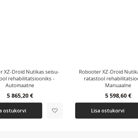
r XZ-Droid Nutikas seisu-
Robooter XZ-Droid Nutika
ool rehabilitatsiooniks -
ratastool rehabilitatsio
Automaatne
Manuaalne
5 865,20 €
5 598,60 €
sa ostukorvi
Lisa ostukorvi