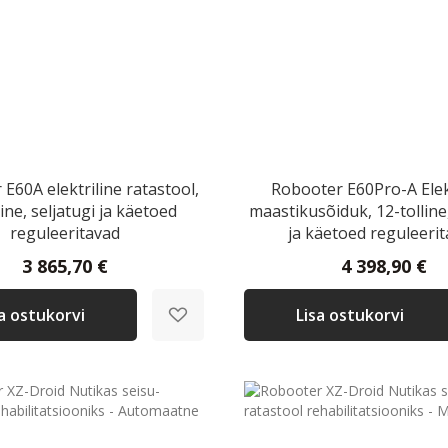
E60A elektriline ratastool,
Robooter E60Pro-A Elek
line, seljatugi ja käetoed
maastikusõiduk, 12-tolline,
reguleeritavad
ja käetoed reguleeri
3 865,70 €
4 398,90 €
sa ostukorvi
Lisa ostukorvi