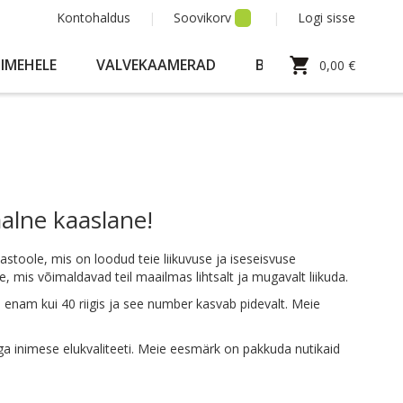
Kontohaldus
Soovikorv
Logi sisse
Minu ostukorv
HIMEHELE
VALVEKAAMERAD
BLOGI
0,00 €
aalne kaaslane!
astoole, mis on loodud teie liikuvuse ja iseseisvuse
is võimaldavad teil maailmas lihtsalt ja mugavalt liikuda.
 enam kui 40 riigis ja see number kasvab pidevalt. Meie
 inimese elukvaliteeti. Meie eesmärk on pakkuda nutikaid