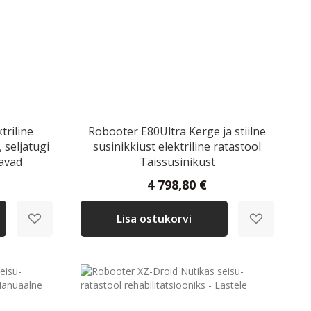
triline
Robooter E80Ultra Kerge ja stiilne
 seljatugi
süsinikkiust elektriline ratastool
tavad
Täissüsinikust
4 798,80 €
Lisa ostukorvi