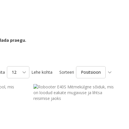
lada praegu.
Kasvava
ita
Lehe kohta
Sorteeri