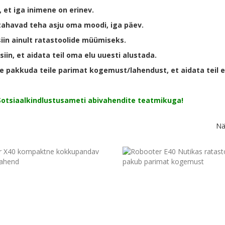
et iga inimene on erinev.
tahavad teha asju oma moodi, iga päev.
siin ainult ratastoolide müümiseks.
iin, et aidata teil oma elu uuesti alustada.
 pakkuda teile parimat kogemust/lahendust, et aidata teil e
Sotsiaalkindlustusameti abivahendite teatmikuga!
Nä