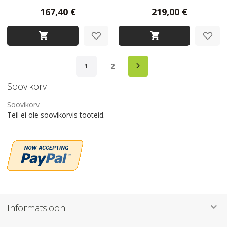
167,40 €
219,00 €
Page
Page
Järgmine
Page
You're currently reading page
2
1
Soovikorv
Soovikorv
Teil ei ole soovikorvis tooteid.
Informatsioon