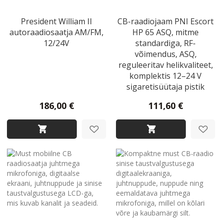
President William II
CB-raadiojaam PNI Escort
autoraadiosaatja AM/FM,
HP 65 ASQ, mitme
12/24V
standardiga, RF-
võimendus, ASQ,
reguleeritav helikvaliteet,
komplektis 12–24 V
sigaretisüütaja pistik
186,00 €
111,60 €