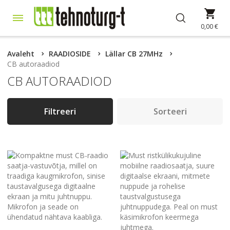
Skip
Min
to
Content
0,00 €
Avaleht
RAADIOSIDE
Lällar CB 27MHz
CB autoraadiod
CB AUTORAADIOD
Filtreeri
Sorteeri