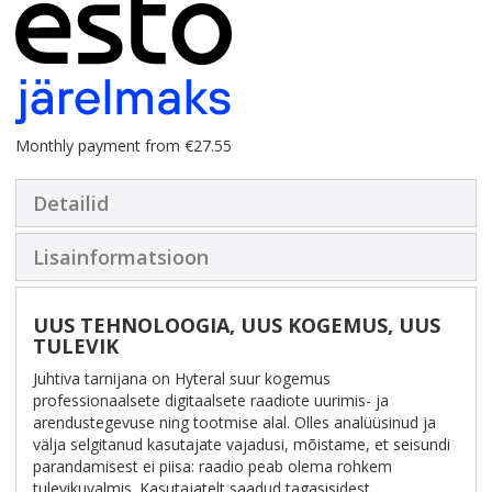
Monthly payment from €27.55
Detailid
Lisainformatsioon
UUS TEHNOLOOGIA, UUS KOGEMUS, UUS
TULEVIK
Juhtiva tarnijana on Hyteral suur kogemus
professionaalsete digitaalsete raadiote uurimis- ja
arendustegevuse ning tootmise alal. Olles analüüsinud ja
välja selgitanud kasutajate vajadusi, mõistame, et seisundi
parandamisest ei piisa: raadio peab olema rohkem
tulevikuvalmis. Kasutajatelt saadud tagasisidest