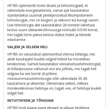
HP785 optimeerib toote disaini ja tehnoloogiaid, et
vähendada energiatarbimist, samal ajal kasutatakse
standardakus uusimat järeleproovitud liitiumpolümeeri
tehnoloogiat, mis on kergem ja väiksem kui kunagi varem.
Uue tehnoloogia abil saavutatakse 26-tunnine vahetuse
kestus suure ülekandevõimsusega töötsükli 5/5/90 korral,
mis tagab terve päeva kestva olulise teabe ja kõnede
edastamise.
VALJEM JA SELGEM HELI
HP785 on varustatud optimeeritud võimsa kõlariga, mis
aitab kasutajatel kuulda selgeid helisid ka mürarikkas
keskkonnas. Samuti kasutatakse veevarustusetehnoloogiat,
et kõlaripesasse sattunud vesi ära juhtida, mis tagab heli
selguse ka vee korral. Al-põhine
mürasummutustehnoloogia võib vähendada 30 dB
taustamüra ja vilisemist. Olenemata sellest, millises
mürakeskkonnas helistaja on, tagab see, et helistaja kuuleb
selget heli.
INTUITIIVSEM JA TÕHUSAM
HP785 toob kaasa suure ekraani ja uhiuue intuitiivse