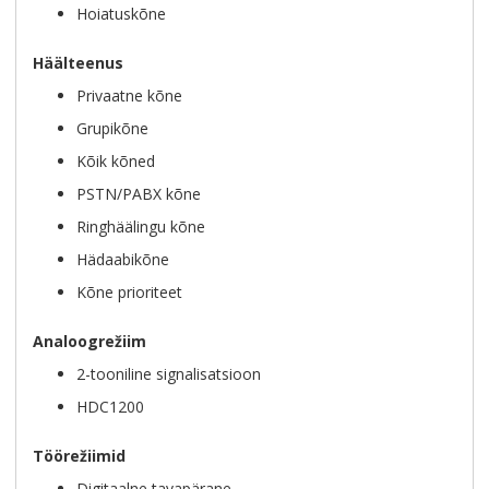
Hoiatuskõne
Häälteenus
Privaatne kõne
Grupikõne
Kõik kõned
PSTN/PABX kõne
Ringhäälingu kõne
Hädaabikõne
Kõne prioriteet
Analoogrežiim
2-tooniline signalisatsioon
HDC1200
Töörežiimid
Digitaalne tavapärane