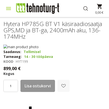
Skip
Min
to
Content
0,00 €
Hytera HP785G BT V1 käsiraadiosaatja
GPS,MD ja BT-ga, 2400mAh aku, 136-
174MHz
Skip
to
Skip
Saadavus:
Tellimisel
the
to
Tarneaeg:
14 - 30 tööpäeva
end
the
KOOD
HYT199
of
beginning
899,00 €
the
of
Kogus
images
the
gallery
images
gallery
Lisa ostukorvi