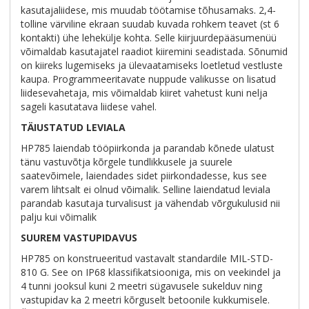
kasutajaliidese, mis muudab töötamise tõhusamaks. 2,4-
tolline värviline ekraan suudab kuvada rohkem teavet (st 6
kontakti) ühe lehekülje kohta. Selle kiirjuurdepääsumenüü
võimaldab kasutajatel raadiot kiiremini seadistada. Sõnumid
on kiireks lugemiseks ja ülevaatamiseks loetletud vestluste
kaupa. Programmeeritavate nuppude valikusse on lisatud
liidesevahetaja, mis võimaldab kiiret vahetust kuni nelja
sageli kasutatava liidese vahel.
TÄIUSTATUD LEVIALA
HP785 laiendab tööpiirkonda ja parandab kõnede ulatust
tänu vastuvõtja kõrgele tundlikkusele ja suurele
saatevõimele, laiendades sidet piirkondadesse, kus see
varem lihtsalt ei olnud võimalik. Selline laiendatud leviala
parandab kasutaja turvalisust ja vähendab võrgukulusid nii
palju kui võimalik
SUUREM VASTUPIDAVUS
HP785 on konstrueeritud vastavalt standardile MIL-STD-
810 G. See on IP68 klassifikatsiooniga, mis on veekindel ja
4 tunni jooksul kuni 2 meetri sügavusele sukelduv ning
vastupidav ka 2 meetri kõrguselt betoonile kukkumisele.