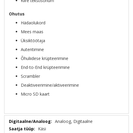
Kiire tekstisõnum
Ohutus
Hädaolukord
Mees maas
Üksiktöötaja
Autentimine
Õhuliidese krüpteerimine
End-to-End krüpteerimine
Scrambler
Deaktiveerimine/aktiveerimine
Micro SD kaart
Lisainformatsioon
Analoog, Digitaalne
Käsi