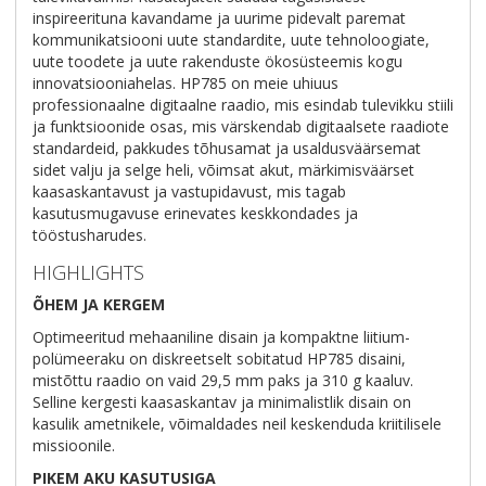
inspireerituna kavandame ja uurime pidevalt paremat
kommunikatsiooni uute standardite, uute tehnoloogiate,
uute toodete ja uute rakenduste ökosüsteemis kogu
innovatsiooniahelas. HP785 on meie uhiuus
professionaalne digitaalne raadio, mis esindab tulevikku stiili
ja funktsioonide osas, mis värskendab digitaalsete raadiote
standardeid, pakkudes tõhusamat ja usaldusväärsemat
sidet valju ja selge heli, võimsat akut, märkimisväärset
kaasaskantavust ja vastupidavust, mis tagab
kasutusmugavuse erinevates keskkondades ja
tööstusharudes.
HIGHLIGHTS
ÕHEM JA KERGEM
Optimeeritud mehaaniline disain ja kompaktne liitium-
polümeeraku on diskreetselt sobitatud HP785 disaini,
mistõttu raadio on vaid 29,5 mm paks ja 310 g kaaluv.
Selline kergesti kaasaskantav ja minimalistlik disain on
kasulik ametnikele, võimaldades neil keskenduda kriitilisele
missioonile.
PIKEM AKU KASUTUSIGA