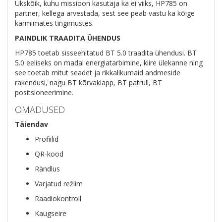
Ükskõik, kuhu missioon kasutaja ka ei viiks, HP785 on
partner, kellega arvestada, sest see peab vastu ka kõige
karmimates tingimustes.
PAINDLIK TRAADITA ÜHENDUS
HP785 toetab sisseehitatud BT 5.0 traadita ühendusi. BT
5.0 eeliseks on madal energiatarbimine, kiire ülekanne ning
see toetab mitut seadet ja rikkalikumaid andmeside
rakendusi, nagu BT kõrvaklapp, BT patrull, BT
positsioneerimine.
OMADUSED
Täiendav
Profiilid
QR-kood
Rändlus
Varjatud režiim
Raadiokontroll
Kaugseire