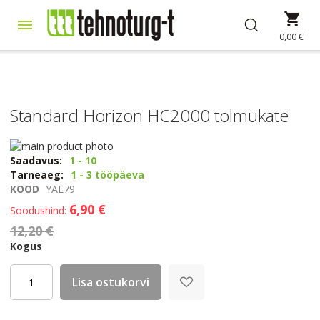
Skip
Min
to
Content
0,00 €
Standard Horizon HC2000 tolmukate
Skip
to
Skip
Saadavus:
1 - 10
the
to
Tarneaeg:
1 - 3 tööpäeva
end
the
KOOD
YAE79
of
beginning
6,90 €
Soodushind
the
of
12,20 €
images
the
gallery
images
Kogus
gallery
Lisa ostukorvi