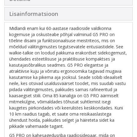
Lisainformatsioon
Midlandi enam kui 60-aastase raadioside valdkonna
kogemuse ja oskusteabe põhjal valminud G5 PRO on
tõeline disaini ja funktsionaalsuse meistriteos, mis on
mõeldud välitingimustes tegutsevatele entusiastidele. See
walkie-talkie on loodud pakkuma erakordset sidekogemust,
ühendades esteetilisuse ja praktilisuse kompaktses ja
kasutajasõbralikus seadmes. G5 PRO elegantse ja
atraktiivse kuju ja võrratu ergonoomika tagavad mugava
kasutamise ka pikema aja jooksul. Seade sobib ideaalselt
neile, kes otsivad usaldusväärset toodet, mis suudab vastu
pidada välitingimustes, pakkudes samas rafineeritud ja
kaasaegset stiili. Oma 85 kanaliga on G5 PRO äärmiselt
mitmekülgne, võimaldades tõhusat suhtlemist isegi
kaugetes piirkondades või keerulistes keskkondades. Kuni
10 km raadius tagab, et saate oma reisikaaslastega
ühendust hoida, pakkudes selget ja häireteta sidet ka
pikkade vahemaade tagant.
G5 PRO on kahesagedusriba raadiosidepaar, mida on