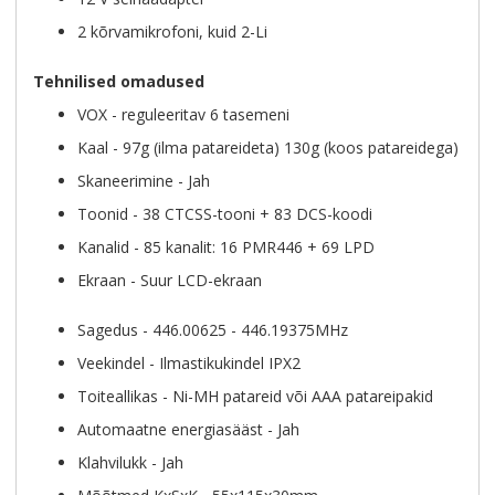
2 kõrvamikrofoni, kuid 2-Li
Tehnilised omadused
VOX - reguleeritav 6 tasemeni
Kaal - 97g (ilma patareideta) 130g (koos patareidega)
Skaneerimine - Jah
Toonid - 38 CTCSS-tooni + 83 DCS-koodi
Kanalid - 85 kanalit: 16 PMR446 + 69 LPD
Ekraan - Suur LCD-ekraan
Sagedus - 446.00625 - 446.19375MHz
Veekindel - Ilmastikukindel IPX2
Toiteallikas - Ni-MH patareid või AAA patareipakid
Automaatne energiasääst - Jah
Klahvilukk - Jah