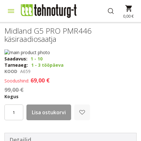
Skip
Min
to
Content
0,00 €
Midland G5 PRO PMR446
käsiraadiosaatja
Skip
to
Skip
Saadavus:
1 - 10
the
to
Tarneaeg:
1 - 3 tööpäeva
end
the
KOOD
A659
of
beginning
69,00 €
Soodushind
the
of
99,00 €
images
the
gallery
images
Kogus
gallery
Lisa ostukorvi
Detailid