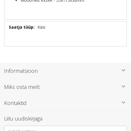
Mõõtmed KxSxK - 55x115x30mm
Lisainformatsioon
Käsi
Informatsioon
Miks osta meilt
Kontaktid
Liitu uudiskirjaga
Sign