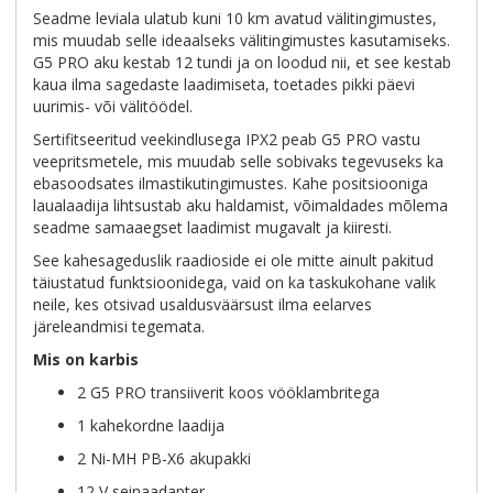
Seadme leviala ulatub kuni 10 km avatud välitingimustes,
mis muudab selle ideaalseks välitingimustes kasutamiseks.
G5 PRO aku kestab 12 tundi ja on loodud nii, et see kestab
kaua ilma sagedaste laadimiseta, toetades pikki päevi
uurimis- või välitöödel.
Sertifitseeritud veekindlusega IPX2 peab G5 PRO vastu
veepritsmetele, mis muudab selle sobivaks tegevuseks ka
ebasoodsates ilmastikutingimustes. Kahe positsiooniga
laualaadija lihtsustab aku haldamist, võimaldades mõlema
seadme samaaegset laadimist mugavalt ja kiiresti.
See kahesageduslik raadioside ei ole mitte ainult pakitud
täiustatud funktsioonidega, vaid on ka taskukohane valik
neile, kes otsivad usaldusväärsust ilma eelarves
järeleandmisi tegemata.
Mis on karbis
2 G5 PRO transiiverit koos vööklambritega
1 kahekordne laadija
2 Ni-MH PB-X6 akupakki
12 V seinaadapter