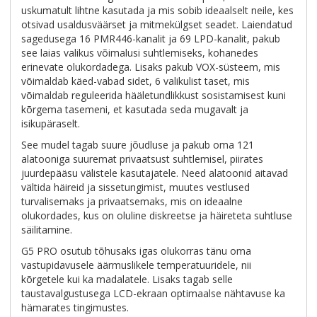
uskumatult lihtne kasutada ja mis sobib ideaalselt neile, kes
otsivad usaldusväärset ja mitmekülgset seadet. Laiendatud
sagedusega 16 PMR446-kanalit ja 69 LPD-kanalit, pakub
see laias valikus võimalusi suhtlemiseks, kohanedes
erinevate olukordadega. Lisaks pakub VOX-süsteem, mis
võimaldab käed-vabad sidet, 6 valikulist taset, mis
võimaldab reguleerida hääletundlikkust sosistamisest kuni
kõrgema tasemeni, et kasutada seda mugavalt ja
isikupäraselt.
See mudel tagab suure jõudluse ja pakub oma 121
alatooniga suuremat privaatsust suhtlemisel, piirates
juurdepääsu välistele kasutajatele. Need alatoonid aitavad
vältida häireid ja sissetungimist, muutes vestlused
turvalisemaks ja privaatsemaks, mis on ideaalne
olukordades, kus on oluline diskreetse ja häireteta suhtluse
säilitamine.
G5 PRO osutub tõhusaks igas olukorras tänu oma
vastupidavusele äärmuslikele temperatuuridele, nii
kõrgetele kui ka madalatele. Lisaks tagab selle
taustavalgustusega LCD-ekraan optimaalse nähtavuse ka
hämarates tingimustes.