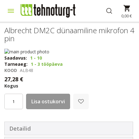
Skip
Min
to
Content
0,00 €
Albrecht DM2C dünaamiline mikrofon 4
pin
Skip
to
Skip
Saadavus:
1 - 10
the
to
Tarneaeg:
1 - 3 tööpäeva
end
the
KOOD
ALB48
of
beginning
27,28 €
the
of
Kogus
images
the
gallery
images
gallery
Lisa ostukorvi
Detailid