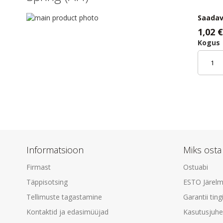
Skip
Saada
to
Skip
1,02 €
the
to
Kogus
end
the
of
beginning
the
of
images
the
gallery
images
gallery
Informatsioon
Miks osta
Firmast
Ostuabi
Täppisotsing
ESTO Järel
Tellimuste tagastamine
Garantii tin
Kontaktid ja edasimüüjad
Kasutusjuhen