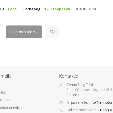
vus:
Laos
Tarneaeg:
1 - 3 tööpäeva
KOOD
I124
Lisa ostukorvi
 meilt
Kontaktid
TehnoTurg-T OÜ
Suur-Sõjamäe 13A, 11415 Ta
maks
Estonia
gimused
Kirjuta meile:
info@tehnotur
dite nimekiri
Helista meile kohe:
(+372) 6