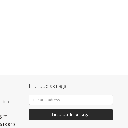
Liitu uudiskirjaga
Sign
llinn,
Up
for
Our
Liitu uudiskirjaga
g.ee
Newsletter:
 518 040