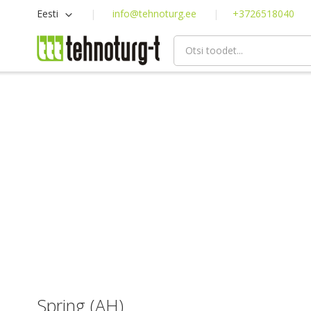
Skip
Keel
Eesti
info@tehnoturg.ee
+3726518040
to
Content
Spring (AH)