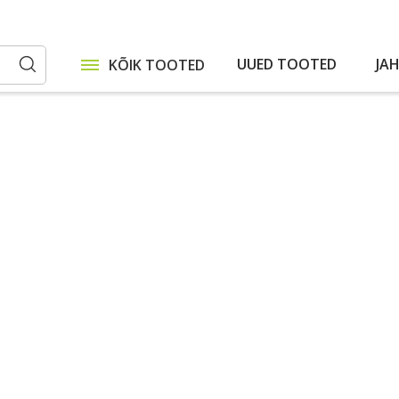
UUED TOOTED
JA
KÕIK TOOTED
Otsi