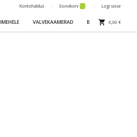
Kontohaldus
Soovikorv
Logi sisse
Minu ostukorv
HIMEHELE
VALVEKAAMERAD
BLOGI
0,00 €