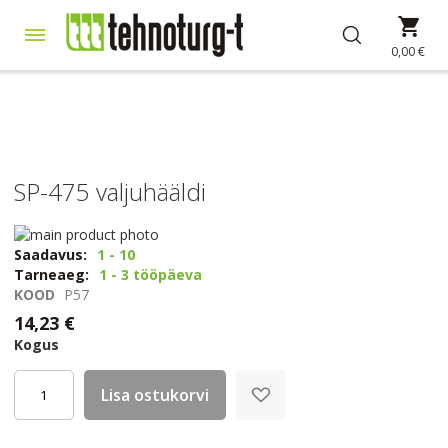
Skip
Min
to
Content
0,00 €
SP-475 valjuhääldi
Skip
to
Skip
Saadavus:
1 - 10
the
to
Tarneaeg:
1 - 3 tööpäeva
end
the
KOOD
P57
of
beginning
14,23 €
the
of
Kogus
images
the
gallery
images
gallery
Lisa ostukorvi