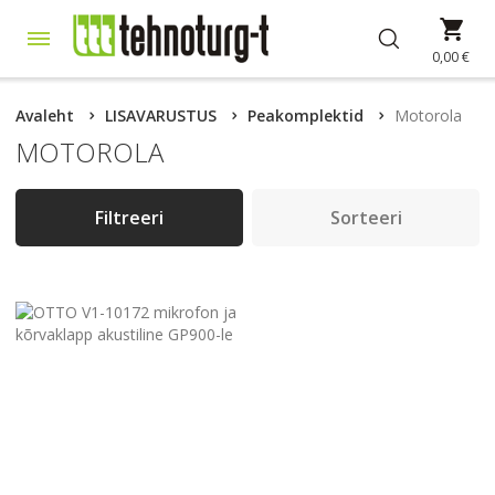
Skip
Min
to
Content
0,00 €
Avaleht
LISAVARUSTUS
Peakomplektid
Motorola
MOTOROLA
Filtreeri
Sorteeri