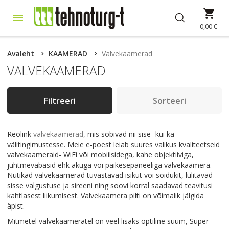
Skip
Min
to
Content
0,00 €
Avaleht
KAAMERAD
Valvekaamerad
VALVEKAAMERAD
Filtreeri
Sorteeri
Reolink
valvekaamerad
, mis sobivad nii sise- kui ka
välitingimustesse. Meie e-poest leiab suures valikus kvaliteetseid
valvekaameraid- WiFi või mobiilsidega, kahe objektiiviga,
juhtmevabasid ehk akuga või päikesepaneeliga valvekaamera.
Nutikad valvekaamerad tuvastavad isikut või sõidukit, lülitavad
sisse valgustuse ja sireeni ning soovi korral saadavad teavitusi
kahtlasest liikumisest. Valvekaamera pilti on võimalik jälgida
äpist.
Mitmetel valvekaameratel on veel lisaks optiline suum, Super