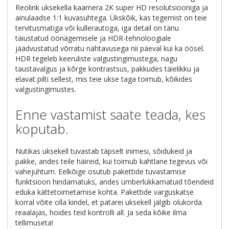
Reolink uksekella kaamera 2K super HD resolutsiooniga ja
ainulaadse 1:1 kuvasuhtega. Ükskõik, kas tegemist on teie
tervitusmatiga või kullerautoga, iga detail on tänu
täiustatud öönägemisele ja HDR-tehnoloogiale
jäädvustatud võrratu nähtavusega nii päeval kui ka öösel.
HDR tegeleb keeruliste valgustingimustega, nagu
taustavalgus ja kõrge kontrastsus, pakkudes täielikku ja
elavat pilti sellest, mis teie ukse taga toimub, kõikides
valgustingimustes.
Enne vastamist saate teada, kes
koputab.
Nutikas uksekell tuvastab täpselt inimesi, sõidukeid ja
pakke, andes teile häireid, kui toimub kahtlane tegevus või
vahejuhtum. Eelkõige osutub pakettide tuvastamise
funktsioon hindamatuks, andes ümberlükkamatuid tõendeid
eduka kättetoimetamise kohta. Pakettide varguskatse
korral võite olla kindel, et patarei uksekell jälgib olukorda
reaalajas, hoides teid kontrolli all. Ja seda kõike ilma
tellimuseta!