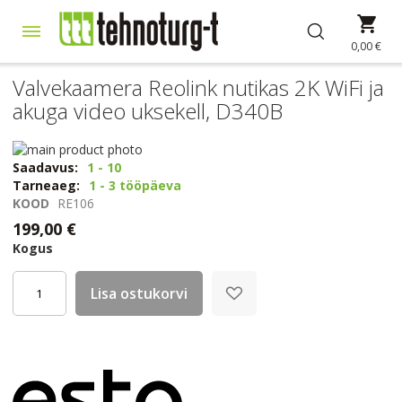
Skip
Min
to
Content
0,00 €
Valvekaamera Reolink nutikas 2K WiFi ja
akuga video uksekell, D340B
Skip
to
Skip
Saadavus:
1 - 10
the
to
Tarneaeg:
1 - 3 tööpäeva
end
the
KOOD
RE106
of
beginning
199,00 €
the
of
Kogus
images
the
gallery
images
gallery
Lisa ostukorvi