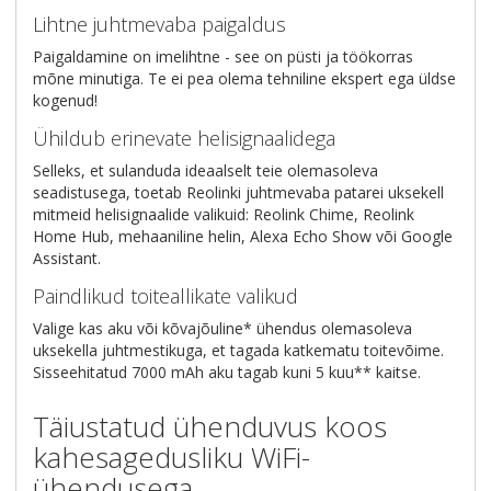
Lihtne juhtmevaba paigaldus
Paigaldamine on imelihtne - see on püsti ja töökorras
mõne minutiga. Te ei pea olema tehniline ekspert ega üldse
kogenud!
Ühildub erinevate helisignaalidega
Selleks, et sulanduda ideaalselt teie olemasoleva
seadistusega, toetab Reolinki juhtmevaba patarei uksekell
mitmeid helisignaalide valikuid: Reolink Chime, Reolink
Home Hub, mehaaniline helin, Alexa Echo Show või Google
Assistant.
Paindlikud toiteallikate valikud
Valige kas aku või kõvajõuline* ühendus olemasoleva
uksekella juhtmestikuga, et tagada katkematu toitevõime.
Sisseehitatud 7000 mAh aku tagab kuni 5 kuu** kaitse.
Täiustatud ühenduvus koos
kahesagedusliku WiFi-
ühendusega