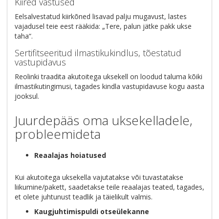
Kiired vastused
Eelsalvestatud kiirkõned lisavad palju mugavust, lastes
vajadusel teie eest rääkida: „Tere, palun jätke pakk ukse
taha“.
Sertifitseeritud ilmastikukindlus, tõestatud
vastupidavus
Reolinki traadita akutoitega uksekell on loodud taluma kõiki
ilmastikutingimusi, tagades kindla vastupidavuse kogu aasta
jooksul.
Juurdepääs oma uksekelladele,
probleemideta
Reaalajas hoiatused
Kui akutoitega uksekella vajutatakse või tuvastatakse
liikumine/pakett, saadetakse teile reaalajas teated, tagades,
et olete juhtunust teadlik ja täielikult valmis.
Kaugjuhtimispuldi otseülekanne