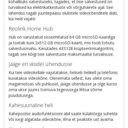
kohalikuks salvestuseks, tagades, et teie salvestused on
turvalised ka elektrikatkestuste või võrguhäirete ajal. See
lahendus tagab juurdepääsu olulistele videotõenditele alati,
kui neid vajate.
Reolink Home Hub
Hub on varustatud sisseehitatud 64 GB microSD-kaardiga
ja toetab kuni 2x512 GB microSD-kaarti, mis toob tohutu
salvestusmahu. Kasutades AES128 krüpteerimisalgoritmi,
tagab see kõigi teie salvestuste maksimaalse turvalisuse.
Jääge eri viisidel ühendusse
Kui teie videokellale vajutatakse, heliseb helikell ja telefonis
kuvatakse videokõne. Olenemata sellest, kas olete oma
magamistoas või puhkusel, jääge ühendusse ja olge kursis
oma ukse juures toimuva tegevusega lihtsa sõrme
puudutusega.
Kahesuunaline heli
Kahepoolse audiofunktsiooni abil saate külalistega suhelda
või isegi algatada videokõne, ilma et peaksite ust avama.