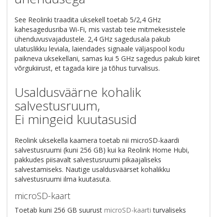
See Reolinki traadita uksekell toetab 5/2,4 GHz
kahesagedusriba Wi-Fi, mis vastab teie mitmekesistele
ühenduvusvajadustele. 2,4 GHz sagedusala pakub
ulatuslikku leviala, laiendades signaale väljaspool kodu
paikneva uksekellani, samas kui 5 GHz sagedus pakub kiiret
võrgukiirust, et tagada kiire ja tõhus turvalisus.
Usaldusväärne kohalik
salvestusruum,
Ei mingeid kuutasusid
Reolink uksekella kaamera toetab nii microSD-kaardi
salvestusruumi (kuni 256 GB) kui ka Reolink Home Hubi,
pakkudes piisavalt salvestusruumi pikaajaliseks
salvestamiseks. Nautige usaldusväärset kohalikku
salvestusruumi ilma kuutasuta.
microSD-kaart
Toetab kuni 256 GB suurust
microSD-kaarti
turvaliseks