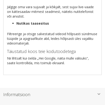
Jälgige oma vara sujuvalt ja kõikjalt, sest sujuv live-vaade
on kättesaadav mitmest seadmest, näiteks nutitelefonist
või arvutist.
Nutikas taasesitus
Filtreerige ja otsige salvestatud videoid hõlpsasti sündmuse
tüüpide ja ajagraafikute abil, leides hõlpsasti üles vajaliku
videomaterjali.
Täiustatud koos teie kodutoodetega
Nii lihtsalt kui öelda „Hei Google, näita mulle välisuks“,
saate kontrollida, mis toimub ekraanil.
Informatsioon