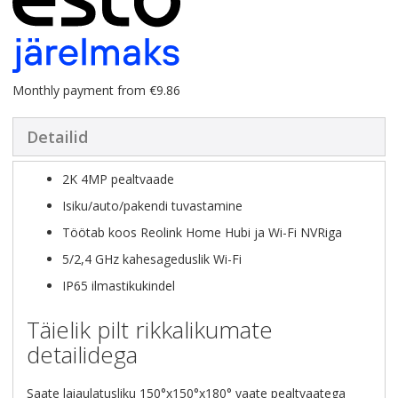
Monthly payment from €9.86
Detailid
2K 4MP pealtvaade
Isiku/auto/pakendi tuvastamine
Töötab koos Reolink Home Hubi ja Wi-Fi NVRiga
5/2,4 GHz kahesageduslik Wi-Fi
IP65 ilmastikukindel
Täielik pilt rikkalikumate
detailidega
Saate laiaulatusliku 150°x150°x180° vaate pealtvaatega