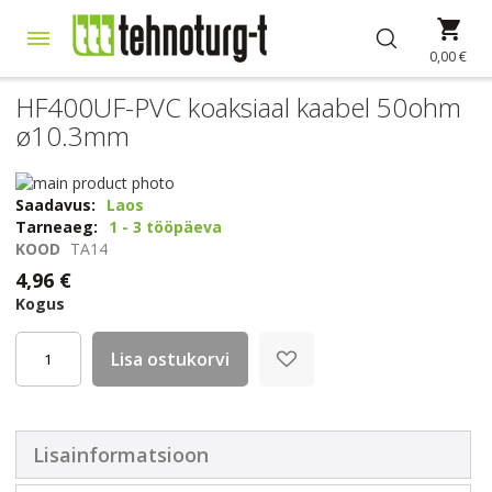
Skip
Min
to
Content
0,00 €
HF400UF-PVC koaksiaal kaabel 50ohm
ø10.3mm
Skip
to
Skip
Saadavus:
Laos
the
to
Tarneaeg:
1 - 3 tööpäeva
end
the
KOOD
TA14
of
beginning
4,96 €
the
of
Kogus
images
the
gallery
images
gallery
Lisa ostukorvi
Lisainformatsioon