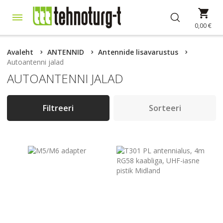
Skip
Min
to
Content
0,00 €
Avaleht
ANTENNID
Antennide lisavarustus
Autoantenni jalad
AUTOANTENNI JALAD
Filtreeri
Sorteeri