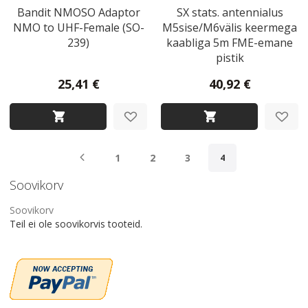
Bandit NMOSO Adaptor
SX stats. antennialus
NMO to UHF-Female (SO-
M5sise/M6välis keermega
239)
kaabliga 5m FME-emane
pistik
25,41 €
40,92 €
Page
Page
Eelmine
Page
Page
Page
1
2
3
You're currently re
4
Soovikorv
Soovikorv
Teil ei ole soovikorvis tooteid.