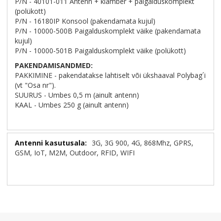
P/N - 40101-011 Antenn + klamber + paigalduskomplekt
(polükott)
P/N - 16180IP Konsool (pakendamata kujul)
P/N - 10000-500B Paigalduskomplekt väike (pakendamata
kujul)
P/N - 10000-501B Paigalduskomplekt väike (polükott)
PAKENDAMISANDMED:
PAKKIMINE - pakendatakse lahtiselt või ükshaaval Polybag´i
(vt "Osa nr").
SUURUS - Umbes 0,5 m (ainult antenn)
KAAL - Umbes 250 g (ainult antenn)
Lisainformatsioon
3G, 3G 900, 4G, 868Mhz, GPRS,
GSM, IoT, M2M, Outdoor, RFID, WIFI