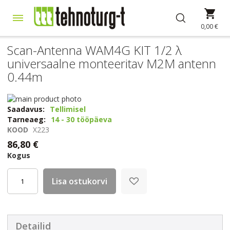
Skip
Min
to
Content
0,00 €
Scan-Antenna WAM4G KIT 1/2 λ
universaalne monteeritav M2M antenn
0.44m
Skip
to
Skip
Saadavus:
Tellimisel
the
to
Tarneaeg:
14 - 30 tööpäeva
end
the
KOOD
X223
of
beginning
86,80 €
the
of
Kogus
images
the
gallery
images
gallery
Lisa ostukorvi
Detailid