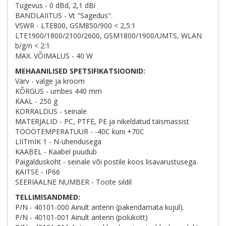
Tugevus - 0 dBd, 2,1 dBi
BANDLAIITUS - Vt "Sagedus".
VSWR - LTE800, GSM850/900 < 2,5:1
LTE1900/1800/2100/2600, GSM1800/1900/UMTS, WLAN
b/g/n < 2:1
MAX. VÕIMALUS - 40 W
MEHAANILISED SPETSIFIKATSIOONID:
Värv - valge ja kroom
KÕRGUS - umbes 440 mm
KAAL - 250 g
KORRALDUS - seinale
MATERJALID - PC, PTFE, PE ja nikeldatud täismassist
TÖÖÖTEMPERATUUR - -40C kuni +70C
LIITmIK 1 - N-ühendusega
KAABEL - Kaabel puudub
Paigalduskoht - seinale või postile koos lisavarustusega.
KAITSE - IP66
SEERIAALNE NUMBER - Toote sildil
TELLIMISANDMED:
P/N - 40101-000 Ainult antenn (pakendamata kujul).
P/N - 40101-001 Ainult antenn (polükott)