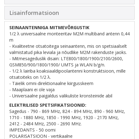
Lisainformatsioon
SEINAANTENNIGA MITMEVÕRGUSTIK
1/2 λ universaalne monteeritav M2M multiband antenn 0,44
m
- Kvaliteetne otsatoitega seinaantenn, mis on spetsiaalselt
valmistatud pika leviala ja nõudlike M2M rakenduste jaoks.
- Mitmesageduslik disain: LTE800/1800/1900/2100/2600,
GSM850/900/1800/1900/ UMTS ja WLAN b/g/n.
- 1/2 λ lairiba koaksiaaldipoolantenni konstruktsioon, mille
otsatoiteks on 1/2 λ.
- Täielik omni-direktionaalne kiirgusskeem
- Maaplaani ei ole vaja
- Universaalne paigaldus valikuliste kronsteinide abil
ELEKTRILISED SPETSIFIKATSIOONID:
Sagedus - 790 - 869 MHz, 824 - 894 MHz, 890 - 960 MHz,
1710 - 1880 MHz, 1850 - 1990 MHz, 1920 - 2170 MHz,
2412 - 2484 MHz, 2500 - 2690 MHz.
IMPEDANTS - 50 oomi
POLARISATSIOON - vertikaalne