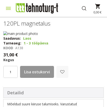
Skip
Min
to
Content
0,00 €
120PL magnetalus
Skip
to
Skip
Saadavus:
Laos
the
to
Tarneaeg:
1 - 3 tööpäeva
end
the
KOOD
A138
of
beginning
31,00 €
the
of
Kogus
images
the
gallery
images
gallery
Lisa ostukorvi
Detailid
Mõeldud suure kiiruse talumiseks. Varustatud