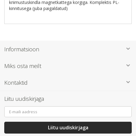
kriimustuskindla magnetkattega korgiga. Komplektis PL-
kinnitusega (juba paigaldatud)
Informatsioon
Miks osta meilt
Kontaktid
Liitu uudiskirjaga
Sign
Up
for
Our
Liitu uudiskirjaga
Newsletter: